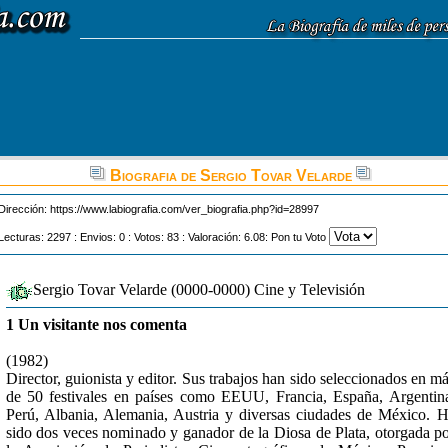
Biografia de Sergio Tovar Velarde
Dirección:
https://www.labiografia.com/ver_biografia.php?id=28997
Lecturas: 2297 : Envios: 0 : Votos: 83 : Valoración: 6.08: Pon tu Voto
Sergio Tovar Velarde (0000-0000) Cine y Televisión
1 Un visitante nos comenta
(1982)
Director, guionista y editor. Sus trabajos han sido seleccionados en m
de 50 festivales en países como EEUU, Francia, España, Argentin
Perú, Albania, Alemania, Austria y diversas ciudades de México. 
sido dos veces nominado y ganador de la Diosa de Plata, otorgada p