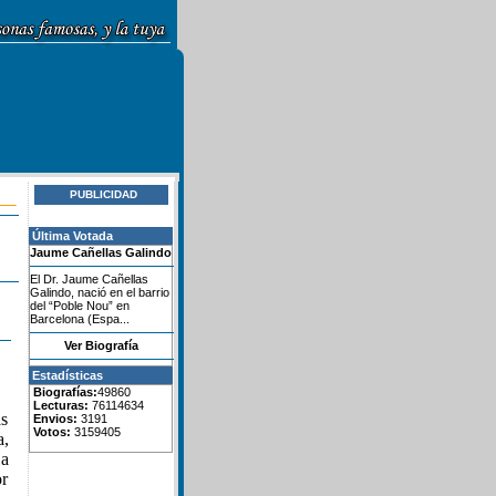
PUBLICIDAD
Última Votada
Jaume Cañellas Galindo
El Dr. Jaume Cañellas
Galindo, nació en el barrio
del “Poble Nou” en
Barcelona (Espa...
Ver Biografía
Estadísticas
Biografías:
49860
Lecturas:
76114634
ás
Envios:
3191
Votos:
3159405
a,
Ha
or