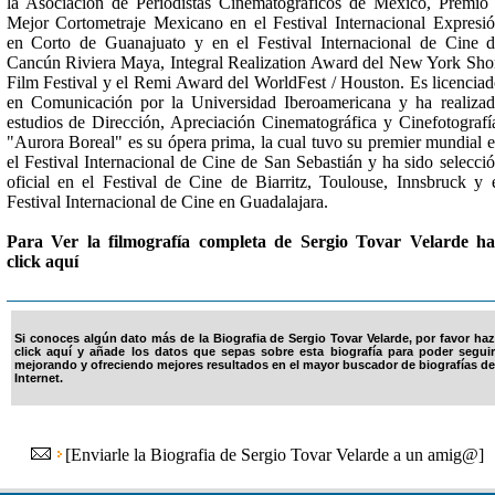
la Asociación de Periodistas Cinematográficos de México, Premio
Mejor Cortometraje Mexicano en el Festival Internacional Expresi
en Corto de Guanajuato y en el Festival Internacional de Cine 
Cancún Riviera Maya, Integral Realization Award del New York Sho
Film Festival y el Remi Award del WorldFest / Houston. Es licencia
en Comunicación por la Universidad Iberoamericana y ha realiza
estudios de Dirección, Apreciación Cinematográfica y Cinefotografí
"Aurora Boreal" es su ópera prima, la cual tuvo su premier mundial 
el Festival Internacional de Cine de San Sebastián y ha sido selecci
oficial en el Festival de Cine de Biarritz, Toulouse, Innsbruck y 
Festival Internacional de Cine en Guadalajara.
Para Ver la filmografía completa de Sergio Tovar Velarde ha
click aquí
Si conoces algún dato más de la Biografia de Sergio Tovar Velarde, por favor haz
click aquí y añade los datos que sepas sobre esta biografía para poder seguir
mejorando y ofreciendo mejores resultados en el mayor buscador de biografías de
Internet.
[
Enviarle la Biografia de Sergio Tovar Velarde a un amig@
]