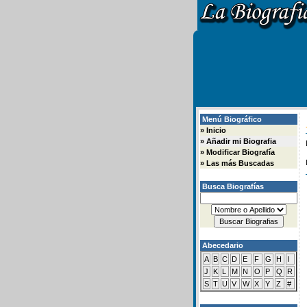
Menú Biográfico
»
Inicio
»
Añadir mi Biografia
»
Modificar Biografía
»
Las más Buscadas
Busca Biografías
Abecedario
A
B
C
D
E
F
G
H
I
J
K
L
M
N
O
P
Q
R
S
T
U
V
W
X
Y
Z
#