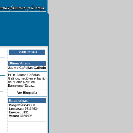
PUBLICIDAD
Última Votada
Jaume Cañellas Galindo
El Dr. Jaume Cañellas
Galindo, nació en el barrio
del “Poble Nou” en
Barcelona (Espa...
Ver Biografía
Estadísticas
Biografías:
49860
Lecturas:
76114634
Envios:
3191
Votos:
3159405