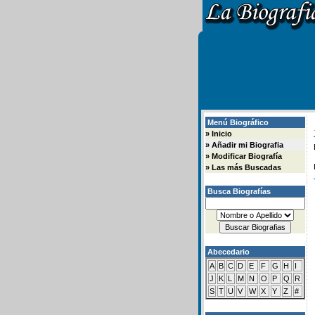
Menú Biográfico
»
Inicio
»
Añadir mi Biografia
»
Modificar Biografía
»
Las más Buscadas
Busca Biografías
Abecedario
A
B
C
D
E
F
G
H
I
J
K
L
M
N
O
P
Q
R
S
T
U
V
W
X
Y
Z
#