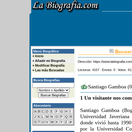
Biograf
Menú Biográfico
»
Inicio
»
Añadir mi Biografia
Dirección:
https://www.labiografia.co
»
Modificar Biografía
Lecturas: 4157 : Envios: 0 : Votos: 41
»
Las más Buscadas
Busca Biografías
Santiago Gamboa (0
1 Un visitante nos com
Abecedario
Santiago Gamboa (Bogo
A
B
C
D
E
F
G
H
I
Universidad Javeriana
J
K
L
M
N
O
P
Q
R
donde vivió hasta 1990 
S
T
U
V
W
X
Y
Z
#
por la Universidad C