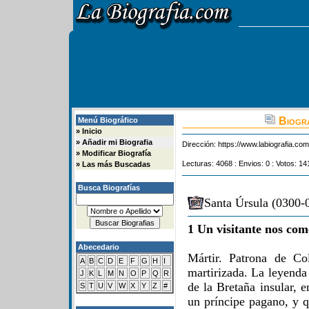
Biogra
Menú Biográfico
»
Inicio
»
Añadir mi Biografia
Dirección:
https://www.labiografia.co
»
Modificar Biografía
Lecturas: 4068 : Envios: 0 : Votos: 14
»
Las más Buscadas
Busca Biografías
Santa Úrsula (0300-0
1 Un visitante nos com
Abecedario
Mártir. Patrona de Co
A
B
C
D
E
F
G
H
I
martirizada. La leyenda
J
K
L
M
N
O
P
Q
R
de la Bretaña insular, 
S
T
U
V
W
X
Y
Z
#
un príncipe pagano, y 