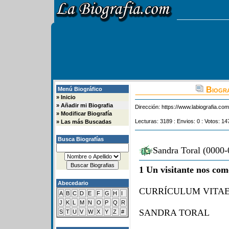
Biogra
Menú Biográfico
»
Inicio
»
Añadir mi Biografia
Dirección:
https://www.labiografia.co
»
Modificar Biografía
Lecturas: 3189 : Envios: 0 : Votos: 14
»
Las más Buscadas
Busca Biografías
Sandra Toral (0000-
1 Un visitante nos com
Abecedario
CURRÍCULUM VITA
A
B
C
D
E
F
G
H
I
J
K
L
M
N
O
P
Q
R
SANDRA TORAL
S
T
U
V
W
X
Y
Z
#