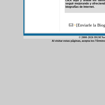
click aquí y añade los dato
seguir mejorando y ofrecien
biografías de Internet.
[
Enviarle la Bio
© 2000-2026 HGM Netwo
Al visitar estas páginas, acepta los
Término