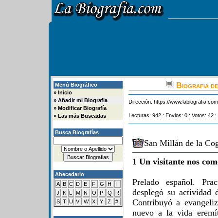
Biografia de
Menú Biográfico
»
Inicio
»
Añadir mi Biografia
Dirección:
https://www.labiografia.co
»
Modificar Biografía
Lecturas: 942 : Envios: 0 : Votos: 42 :
»
Las más Buscadas
Busca Biografías
San Millán de la Cog
1 Un visitante nos com
Abecedario
Prelado español. Prac
A
B
C
D
E
F
G
H
I
desplegó su actividad 
J
K
L
M
N
O
P
Q
R
Contribuyó a evangeliz
S
T
U
V
W
X
Y
Z
#
nuevo a la vida eremít