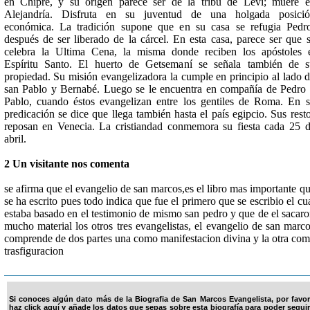
en Chipre, y su origen parece ser de la tribu de Leví; muere 
Alejandría. Disfruta en su juventud de una holgada posició
económica. La tradición supone que en su casa se refugia Pedr
después de ser liberado de la cárcel. En esta casa, parece ser que 
celebra la Ultima Cena, la misma donde reciben los apóstoles 
Espíritu Santo. El huerto de Getsemaní se señala también de 
propiedad. Su misión evangelizadora la cumple en principio al lado 
san Pablo y Bernabé. Luego se le encuentra en compañía de Pedro
Pablo, cuando éstos evangelizan entre los gentiles de Roma. En 
predicación se dice que llega también hasta el país egipcio. Sus rest
reposan en Venecia. La cristiandad conmemora su fiesta cada 25 
abril.
2 Un visitante nos comenta
se afirma que el evangelio de san marcos,es el libro mas importante q
se ha escrito pues todo indica que fue el primero que se escribio el cu
estaba basado en el testimonio de mismo san pedro y que de el sacar
mucho material los otros tres evangelistas, el evangelio de san marc
comprende de dos partes una como manifestacion divina y la otra co
trasfiguracion
Si conoces algún dato más de la Biografia de San Marcos Evangelista, por favor
haz click aquí y añade los datos que sepas sobre esta biografía para poder seguir