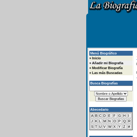
Menú Biográfico
»
Inicio
»
Añadir mi Biografia
»
Modificar Biografía
»
Las más Buscadas
Busca Biografías
Abecedario
A
B
C
D
E
F
G
H
I
J
K
L
M
N
O
P
Q
R
S
T
U
V
W
X
Y
Z
#