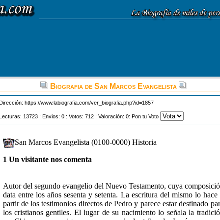
Biografia de San Marcos Evangelista
Dirección:
https://www.labiografia.com/ver_biografia.php?id=1857
Lecturas: 13723 : Envios: 0 : Votos: 712 : Valoración: 0: Pon tu Voto
San Marcos Evangelista (0100-0000) Historia
1 Un visitante nos comenta
Autor del segundo evangelio del Nuevo Testamento, cuya composici
data entre los años sesenta y setenta. La escritura del mismo lo hace
partir de los testimonios directos de Pedro y parece estar destinado pa
los cristianos gentiles. El lugar de su nacimiento lo señala la tradici