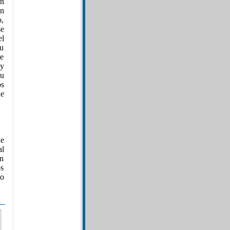
en
n
o,
se
el
su
de
 y
su
os
de
ue
al
on
os
mo