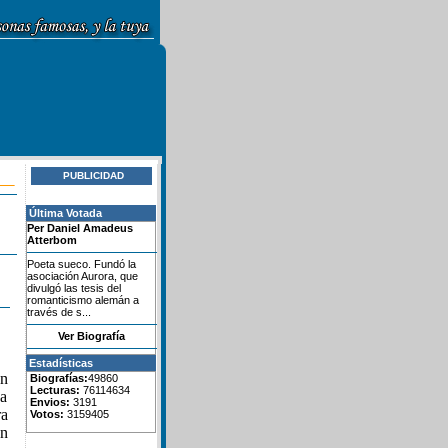
PUBLICIDAD
Última Votada
Per Daniel Amadeus
Atterbom
Poeta sueco. Fundó la
asociación Aurora, que
divulgó las tesis del
romanticismo alemán a
través de s...
Ver Biografía
Estadísticas
ón
Biografías:
49860
Lecturas:
76114634
 a
Envios:
3191
ra
Votos:
3159405
ón