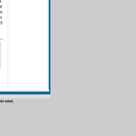
l.
ar
os
as
el
de edad.