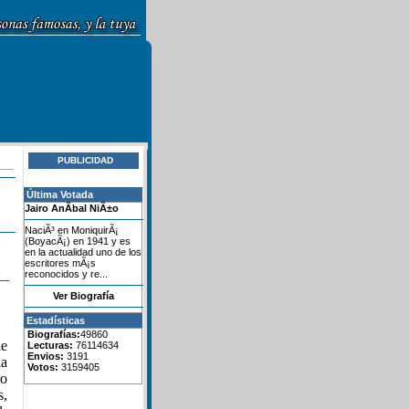
PUBLICIDAD
Última Votada
Jairo AnÃ­bal NiÃ±o
NaciÃ³ en MoniquirÃ¡
(BoyacÃ¡) en 1941 y es
en la actualidad uno de los
escritores mÃ¡s
reconocidos y re...
Ver Biografía
Estadísticas
Biografías:
49860
de
Lecturas:
76114634
Envios:
3191
la
Votos:
3159405
ro
s,