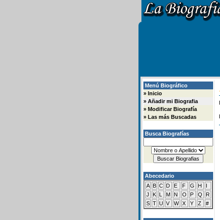
Menú Biográfico
»
Inicio
»
Añadir mi Biografia
»
Modificar Biografía
»
Las más Buscadas
Busca Biografías
Abecedario
A
B
C
D
E
F
G
H
I
J
K
L
M
N
O
P
Q
R
S
T
U
V
W
X
Y
Z
#