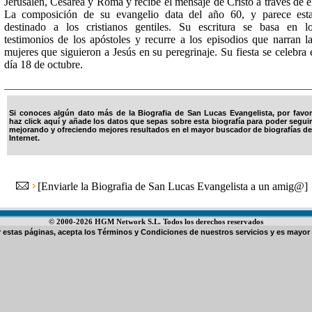
Jerusalén, Cesarea y Roma y recibe el mensaje de Cristo a través de é
La composición de su evangelio data del año 60, y parece est
destinado a los cristianos gentiles. Su escritura se basa en l
testimonios de los apóstoles y recurre a los episodios que narran l
mujeres que siguieron a Jesús en su peregrinaje. Su fiesta se celebra 
día 18 de octubre.
Si conoces algún dato más de la Biografia de San Lucas Evangelista, por favor
haz click aquí y añade los datos que sepas sobre esta biografía para poder seguir
mejorando y ofreciendo mejores resultados en el mayor buscador de biografías de
Internet.
[
Enviarle la Biografia de San Lucas Evangelista a un amig@
]
© 2000-2026 HGM Network S.L. Todos los derechos reservados
ar estas páginas, acepta los
Términos y Condiciones de nuestros servicios
y es mayor 