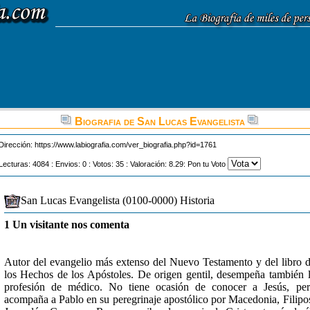
Biografia de San Lucas Evangelista
Dirección:
https://www.labiografia.com/ver_biografia.php?id=1761
Lecturas: 4084 : Envios: 0 : Votos: 35 : Valoración: 8.29: Pon tu Voto
San Lucas Evangelista (0100-0000) Historia
1 Un visitante nos comenta
Autor del evangelio más extenso del Nuevo Testamento y del libro 
los Hechos de los Apóstoles. De origen gentil, desempeña también 
profesión de médico. No tiene ocasión de conocer a Jesús, pe
acompaña a Pablo en su peregrinaje apostólico por Macedonia, Filipo