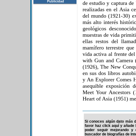
Publicidad
de estudio y captura de 
realizadas en el Asia c
del mundo (1921-30) ex
más alto interés histór
geológicos desconocid
muestras de vida primiti
ellas restos del llam
mamífero terrestre que 
vida activa al frente d
with Gun and Camera (
(1926), The New Conque
en sus dos libros autob
y An Explorer Comes Ho
asequible exposición 
Meet Your Ancestors (
Heart of Asia (1951) mez
Si conoces algún dato más 
favor haz click aquí y añade
poder seguir mejorando y 
buscador de biografías de Int