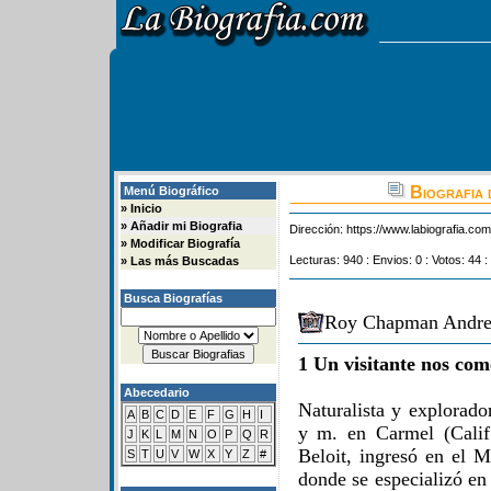
Biografia
Menú Biográfico
»
Inicio
»
Añadir mi Biografia
Dirección:
https://www.labiografia.co
»
Modificar Biografía
Lecturas: 940 : Envios: 0 : Votos: 44 :
»
Las más Buscadas
Busca Biografías
Roy Chapman Andrew
1 Un visitante nos com
Abecedario
Naturalista y explorado
A
B
C
D
E
F
G
H
I
y m. en Carmel (Calif
J
K
L
M
N
O
P
Q
R
Beloit, ingresó en el 
S
T
U
V
W
X
Y
Z
#
donde se especializó en