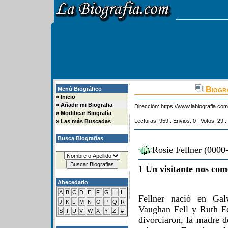
Biogra
Menú Biográfico
»
Inicio
»
Añadir mi Biografia
Dirección:
https://www.labiografia.co
»
Modificar Biografía
Lecturas: 959 : Envios: 0 : Votos: 29 :
»
Las más Buscadas
Busca Biografías
Rosie Fellner (0000
1 Un visitante nos com
Abecedario
A
B
C
D
E
F
G
H
I
Fellner nació en Galw
J
K
L
M
N
O
P
Q
R
Vaughan Fell y Ruth Fe
S
T
U
V
W
X
Y
Z
#
divorciaron, la madre d