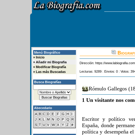
Biograf
Menú Biográfico
»
Inicio
»
Añadir mi Biografia
Dirección:
https://www.labiografia.co
»
Modificar Biografía
Lecturas: 9289 : Envios: 0 : Votos: 39
»
Las más Buscadas
Busca Biografías
Rómulo Gallegos (18
1 Un visitante nos com
Abecedario
A
B
C
D
E
F
G
H
I
Escritor y político v
J
K
L
M
N
O
P
Q
R
España, donde permanec
S
T
U
V
W
X
Y
Z
#
política y desempeña el