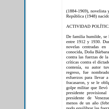
(1884-1969), novelista y
República (1948) nacido
ACTIVIDAD POLÍTI
De familia humilde, se 
entre 1912 y 1930. Dur
novelas centradas en
conocida, Doña Bárbara 
contra las fuerzas de l
críticas contra el dict
contenía, su autor tu
regreso, fue nombrad
esfuerzos para llevar 
fracasaron, y se le obl
golpe militar que llev
presidente provisiona
presidente de Venezu
menos de un año (febr
pudo equilibrar las fuerz