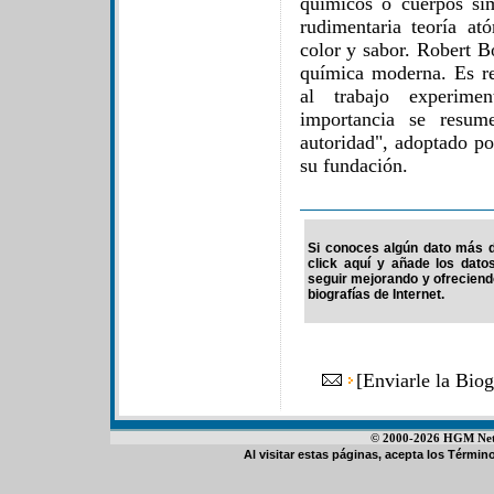
químicos o cuerpos si
rudimentaria teoría at
color y sabor. Robert B
química moderna. Es re
al trabajo experimen
importancia se resu
autoridad", adoptado p
su fundación.
Si conoces algún dato más d
click aquí y añade los dato
seguir mejorando y ofrecien
biografías de Internet.
[
Enviarle la Bio
© 2000-2026 HGM Netwo
Al visitar estas páginas, acepta los
Término