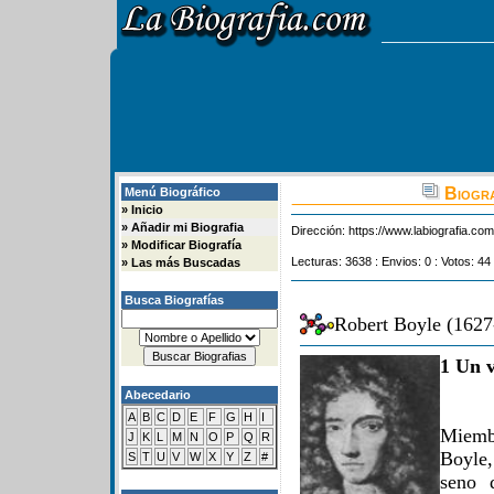
Biogra
Menú Biográfico
»
Inicio
»
Añadir mi Biografia
Dirección:
https://www.labiografia.co
»
Modificar Biografía
Lecturas: 3638 : Envios: 0 : Votos: 44
»
Las más Buscadas
Busca Biografías
Robert Boyle (1627
1 Un v
Abecedario
A
B
C
D
E
F
G
H
I
Miemb
J
K
L
M
N
O
P
Q
R
Boyle,
S
T
U
V
W
X
Y
Z
#
seno 