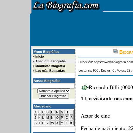
Biogra
Menú Biográfico
»
Inicio
»
Añadir mi Biografia
Dirección:
https://www.labiografia.co
»
Modificar Biografía
Lecturas: 950 : Envios: 0 : Votos: 29 :
»
Las más Buscadas
Busca Biografías
Riccardo Billi (000
1 Un visitante nos com
Abecedario
A
B
C
D
E
F
G
H
I
Actor de cine
J
K
L
M
N
O
P
Q
R
S
T
U
V
W
X
Y
Z
#
Fecha de nacimiento: 22 