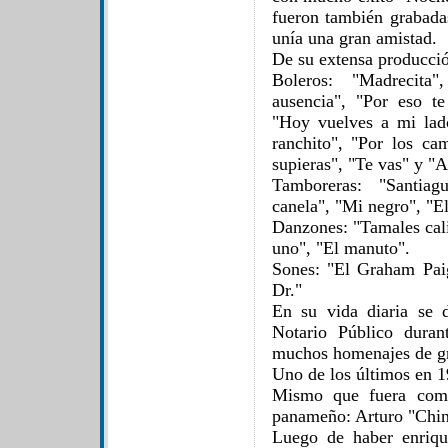
fueron también grabada
unía una gran amistad.
De su extensa producci
Boleros: "Madrecita"
ausencia", "Por eso t
"Hoy vuelves a mi lad
ranchito", "Por los ca
supieras", "Te vas" y "
Tamboreras: "Santiagu
canela", "Mi negro", "El
Danzones: "Tamales cali
uno", "El manuto".
Sones: "El Graham Pai
Dr."
En su vida diaria se 
Notario Público duran
muchos homenajes de gr
Uno de los últimos en 1
Mismo que fuera compa
panameño: Arturo "Chin
Luego de haber enrique