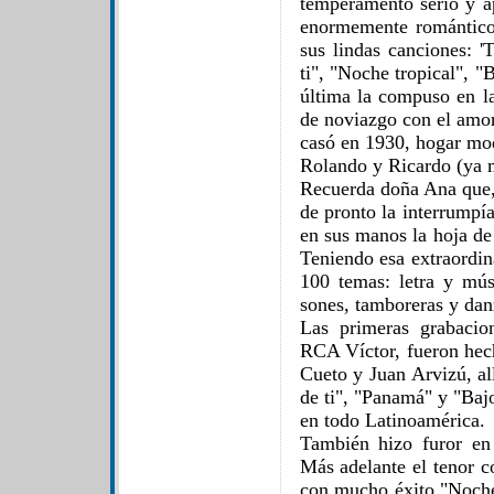
temperamento serio y a
enormemente romántico
sus lindas canciones: 
ti", "Noche tropical", 
última la compuso en la
de noviazgo con el amor
casó en 1930, hogar mod
Rolando y Ricardo (ya 
Recuerda doña Ana que, 
de pronto la interrumpía
en sus manos la hoja de
Teniendo esa extraordin
100 temas: letra y mús
sones, tamboreras y dan
Las primeras grabacio
RCA Víctor, fueron hec
Cueto y Juan Arvizú, al
de ti", "Panamá" y "Baj
en todo Latinoamérica.
También hizo furor en 
Más adelante el tenor 
con mucho éxito "Noche