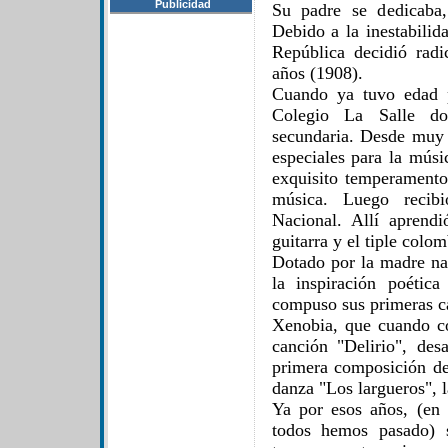
Publicidad
Su padre se dedicaba,
Debido a la inestabilid
República decidió radi
años (1908).
Cuando ya tuvo edad pa
Colegio La Salle do
secundaria. Desde muy
especiales para la músi
exquisito temperamento
música. Luego recibi
Nacional. Allí aprend
guitarra y el tiple colo
Dotado por la madre na
la inspiración poétic
compuso sus primeras c
Xenobia, que cuando co
canción "Delirio", de
primera composición de
danza "Los largueros", l
Ya por esos años, (en 
todos hemos pasado) s