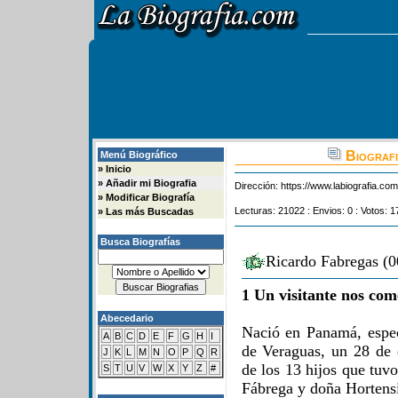
Biografi
Menú Biográfico
»
Inicio
»
Añadir mi Biografia
Dirección:
https://www.labiografia.co
»
Modificar Biografía
Lecturas: 21022 : Envios: 0 : Votos: 1
»
Las más Buscadas
Busca Biografías
Ricardo Fabregas (0
1 Un visitante nos com
Abecedario
Nació en Panamá, espec
A
B
C
D
E
F
G
H
I
de Veraguas, un 28 de 
J
K
L
M
N
O
P
Q
R
de los 13 hijos que tuv
S
T
U
V
W
X
Y
Z
#
Fábrega y doña Hortensi