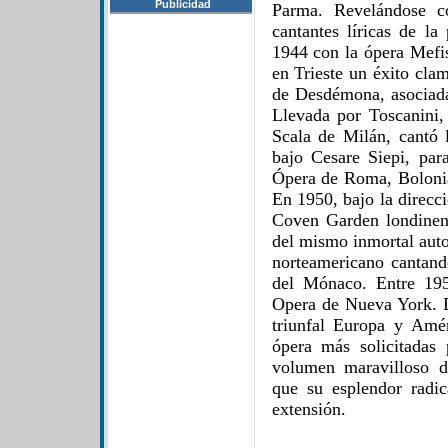
Publicidad
Parma. Revelándose c
cantantes líricas de l
1944 con la ópera Mefi
en Trieste un éxito cla
de Desdémona, asociada
Llevada por Toscanini,
Scala de Milán, cantó 
bajo Cesare Siepi, par
Ópera de Roma, Bolonia
En 1950, bajo la direcci
Coven Garden londinen
del mismo inmortal aut
norteamericano cantan
del Mónaco. Entre 195
Opera de Nueva York. D
triunfal Europa y Amé
ópera más solicitadas
volumen maravilloso d
que su esplendor radi
extensión.