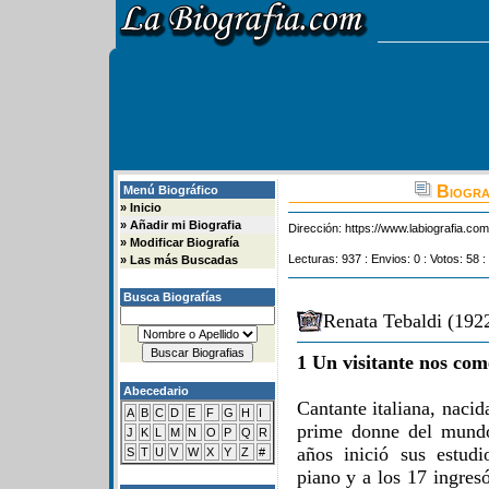
Biogra
Menú Biográfico
»
Inicio
»
Añadir mi Biografia
Dirección:
https://www.labiografia.co
»
Modificar Biografía
Lecturas: 937 : Envios: 0 : Votos: 58 :
»
Las más Buscadas
Busca Biografías
Renata Tebaldi (192
1 Un visitante nos com
Abecedario
Cantante italiana, nacid
A
B
C
D
E
F
G
H
I
prime donne del mundo
J
K
L
M
N
O
P
Q
R
años inició sus estud
S
T
U
V
W
X
Y
Z
#
piano y a los 17 ingres