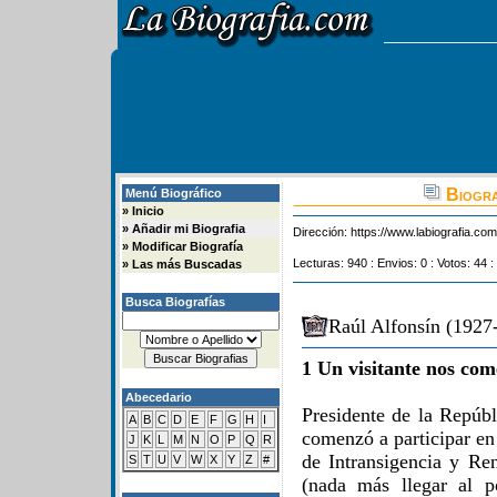
Biogra
Menú Biográfico
»
Inicio
»
Añadir mi Biografia
Dirección:
https://www.labiografia.co
»
Modificar Biografía
Lecturas: 940 : Envios: 0 : Votos: 44 :
»
Las más Buscadas
Busca Biografías
Raúl Alfonsín (1927-
1 Un visitante nos com
Abecedario
Presidente de la Repúbl
A
B
C
D
E
F
G
H
I
comenzó a participar en
J
K
L
M
N
O
P
Q
R
de Intransigencia y Re
S
T
U
V
W
X
Y
Z
#
(nada más llegar al 