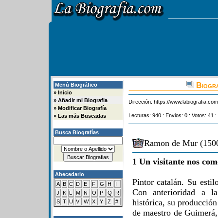
Biogra
Menú Biográfico
»
Inicio
»
Añadir mi Biografia
Dirección:
https://www.labiografia.co
»
Modificar Biografía
Lecturas: 940 : Envios: 0 : Votos: 41 :
»
Las más Buscadas
Busca Biografías
Ramon de Mur (1500
1 Un visitante nos com
Abecedario
Pintor catalán. Su estil
A
B
C
D
E
F
G
H
I
Con anterioridad a la
J
K
L
M
N
O
P
Q
R
histórica, su producció
S
T
U
V
W
X
Y
Z
#
de maestro de Guimerá, 