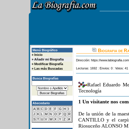
Biografia de R
Menú Biográfico
»
Inicio
»
Añadir mi Biografia
Dirección:
https://www.labiografia.co
»
Modificar Biografía
Lecturas: 1692 : Envios: 0 : Votos: 41
»
Las más Buscadas
Busca Biografías
Rafael Eduardo Me
Tecnología
1 Un visitante nos com
Abecedario
A
B
C
D
E
F
G
H
I
De la unión de la ma
J
K
L
M
N
O
P
Q
R
CANTILLO y el carpinte
S
T
U
V
W
X
Y
Z
#
Riosuceño ALONSO ME