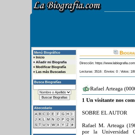
Biograf
Menú Biográfico
»
Inicio
»
Añadir mi Biografia
Dirección:
https://www.labiografia.co
»
Modificar Biografía
Lecturas: 3516 : Envios: 0 : Votos: 18
»
Las más Buscadas
Busca Biografías
Rafael Arteaga (000
1 Un visitante nos com
Abecedario
SOBRE EL AUTOR
A
B
C
D
E
F
G
H
I
J
K
L
M
N
O
P
Q
R
Rafael M. Arteaga (196
S
T
U
V
W
X
Y
Z
#
por la Universidad C