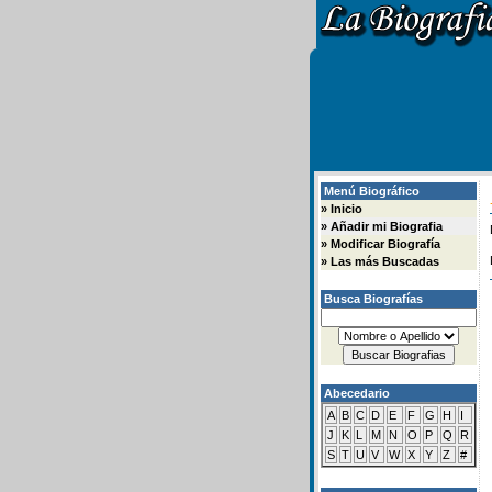
Menú Biográfico
»
Inicio
»
Añadir mi Biografia
»
Modificar Biografía
»
Las más Buscadas
Busca Biografías
Abecedario
A
B
C
D
E
F
G
H
I
J
K
L
M
N
O
P
Q
R
S
T
U
V
W
X
Y
Z
#