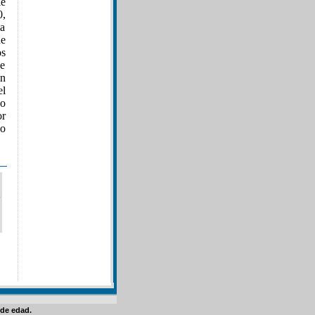
le
0,
la
ue
os
e
an
el
do
or
 o
de edad.