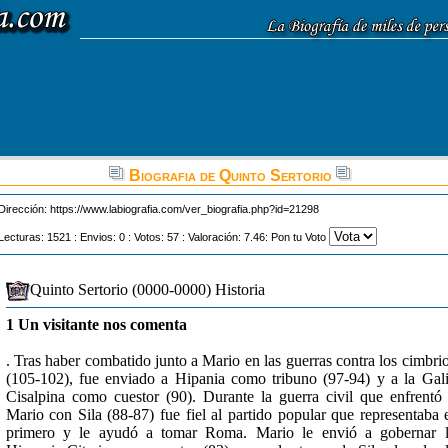
Biografia de Quinto Sertorio
Dirección:
https://www.labiografia.com/ver_biografia.php?id=21298
Lecturas: 1521 : Envios: 0 : Votos: 57 : Valoración: 7.46: Pon tu Voto
Quinto Sertorio (0000-0000) Historia
1 Un visitante nos comenta
. Tras haber combatido junto a Mario en las guerras contra los cimbri
(105-102), fue enviado a Hipania como tribuno (97-94) y a la Gal
Cisalpina como cuestor (90). Durante la guerra civil que enfrentó
Mario con Sila (88-87) fue fiel al partido popular que representaba 
primero y le ayudó a tomar Roma. Mario le envió a gobernar 