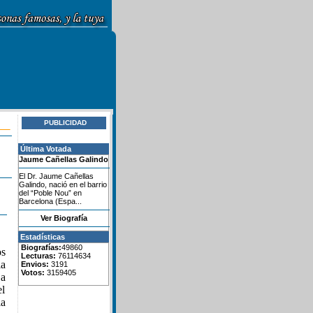
PUBLICIDAD
Última Votada
Jaume Cañellas Galindo
El Dr. Jaume Cañellas
Galindo, nació en el barrio
del “Poble Nou” en
Barcelona (Espa...
Ver Biografía
Estadísticas
Biografías:
49860
os
Lecturas:
76114634
ia
Envios:
3191
Votos:
3159405
 a
el
la