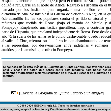
Hispania Citerior como pretor (83); pero el retorno de Sila al poder 
obligó a refugiarse en el norte de África. Regresó a Hispania en el 8
llamado por los lusitanos para organizar una rebelión contra 
dictadura de Sila. Se inició así la Guerra de Sertorio (80-72), en la q
éste acaudilló las fuerzas populares contra el partido senatorial y l
refuerzos que recibía de Roma (bajo el mando de Metelo y d
Pompeyo). Empleando una táctica guerrillera, llegó a controlar gr
parte de Hispania, que proclamó independiente de Roma. Pero desde 
año 75 la suerte de las armas se le volvió desfavorable: quedó reduci
al valle del Ebro, mientras sus hombres le iban abandonando por tem
a las represalias, por desavenencias entre indígenas y romanos
atraídos por la amnistía que ofreció Pompeyo.
Si conoces algún dato más de la Biografia de Quinto Sertorio, por favor haz click
aquí y añade los datos que sepas sobre esta biografía para poder seguir
mejorando y ofreciendo mejores resultados en el mayor buscador de biografías de
Internet.
[
Enviarle la Biografia de Quinto Sertorio a un amig@
]
© 2000-2026 HGM Network S.L. Todos los derechos reservados
ar estas páginas, acepta los
Términos y Condiciones de nuestros servicios
y es mayor 