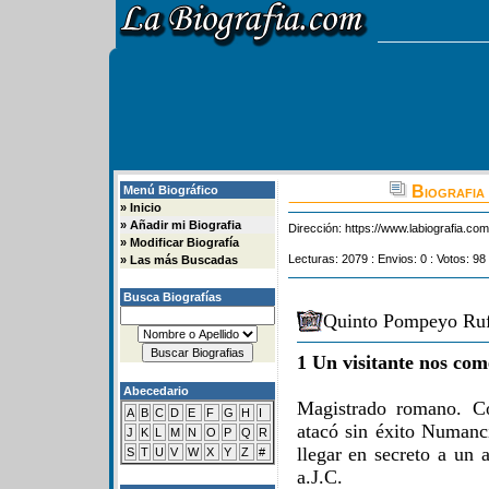
Biografia
Menú Biográfico
»
Inicio
»
Añadir mi Biografia
Dirección:
https://www.labiografia.co
»
Modificar Biografía
Lecturas: 2079 : Envios: 0 : Votos: 98 
»
Las más Buscadas
Busca Biografías
Quinto Pompeyo Ruf
1 Un visitante nos com
Abecedario
Magistrado romano. Có
A
B
C
D
E
F
G
H
I
atacó sin éxito Numanci
J
K
L
M
N
O
P
Q
R
llegar en secreto a un
S
T
U
V
W
X
Y
Z
#
a.J.C.