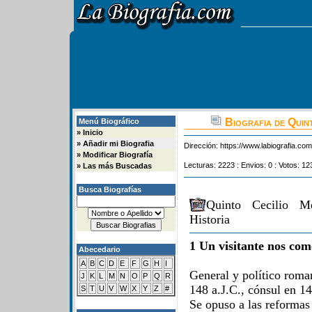
Biografia de Quin
Menú Biográfico
»
Inicio
»
Añadir mi Biografia
Dirección:
https://www.labiografia.co
»
Modificar Biografía
Lecturas: 2223 : Envios: 0 : Votos: 12
»
Las más Buscadas
Busca Biografías
Quinto Cecilio M
Historia
1 Un visitante nos com
Abecedario
A
B
C
D
E
F
G
H
I
General y político roma
J
K
L
M
N
O
P
Q
R
148 a.J.C., cónsul en 14
S
T
U
V
W
X
Y
Z
#
Se opuso a las reformas 