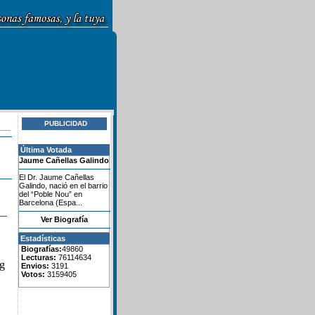
PUBLICIDAD
Última Votada
Jaume Cañellas Galindo
El Dr. Jaume Cañellas
Galindo, nació en el barrio
del “Poble Nou” en
Barcelona (Espa...
Ver Biografía
Estadísticas
Biografías:
49860
Lecturas:
76114634
ng
Envios:
3191
Votos:
3159405