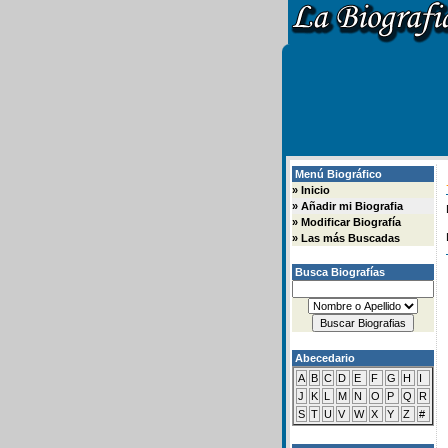
Menú Biográfico
»
Inicio
»
Añadir mi Biografia
»
Modificar Biografía
»
Las más Buscadas
Busca Biografías
Abecedario
A
B
C
D
E
F
G
H
I
J
K
L
M
N
O
P
Q
R
S
T
U
V
W
X
Y
Z
#