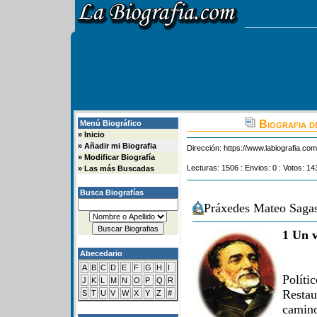
Biografia d
Menú Biográfico
»
Inicio
»
Añadir mi Biografia
Dirección:
https://www.labiografia.co
»
Modificar Biografía
Lecturas: 1506 : Envios: 0 : Votos: 14
»
Las más Buscadas
Busca Biografías
Práxedes Mateo Sagas
1 Un v
Abecedario
A
B
C
D
E
F
G
H
I
Políti
J
K
L
M
N
O
P
Q
R
Resta
S
T
U
V
W
X
Y
Z
#
camino