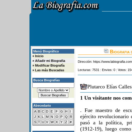
Biografia 
Menú Biográfico
»
Inicio
»
Añadir mi Biografia
Dirección:
https://www.labiografia.co
»
Modificar Biografía
Lecturas: 7531 : Envios: 0 : Votos: 15
»
Las más Buscadas
Busca Biografías
Plutarco Elías Calle
1 Un visitante nos com
Abecedario
. Fue maestro de escu
A
B
C
D
E
F
G
H
I
ejército revolucionari
J
K
L
M
N
O
P
Q
R
pasó a la política, 
S
T
U
V
W
X
Y
Z
#
(1912-19), luego como 