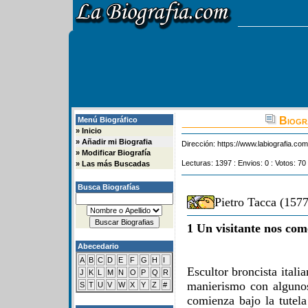
Biogra
Menú Biográfico
»
Inicio
»
Añadir mi Biografia
Dirección:
https://www.labiografia.co
»
Modificar Biografía
Lecturas: 1397 : Envios: 0 : Votos: 70
»
Las más Buscadas
Busca Biografías
Pietro Tacca (157
1 Un visitante nos com
Abecedario
A
B
C
D
E
F
G
H
I
Escultor broncista itali
J
K
L
M
N
O
P
Q
R
manierismo con algunos
S
T
U
V
W
X
Y
Z
#
comienza bajo la tutel