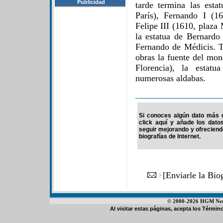
Publicidad
tarde termina las esta
París), Fernando I (1
Felipe III (1610, plaza
la estatua de Bernardo
Fernando de Médicis. 
obras la fuente del mo
Florencia), la estat
numerosas aldabas.
Si conoces algún dato más d
click aquí y añade los dato
seguir mejorando y ofrecien
biografías de Internet.
[
Enviarle la Bio
© 2000-2026 HGM Netwo
Al visitar estas páginas, acepta los
Término