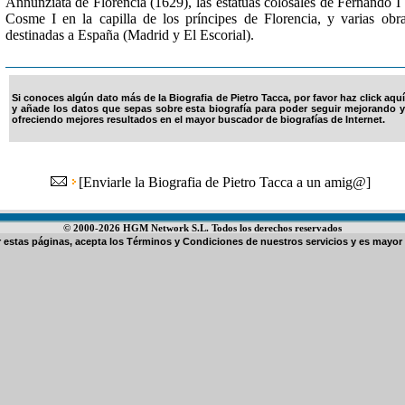
Annunziata de Florencia (1629), las estatuas colosales de Fernando I
Cosme I en la capilla de los príncipes de Florencia, y varias obr
destinadas a España (Madrid y El Escorial).
Si conoces algún dato más de la Biografia de Pietro Tacca, por favor haz click aquí
y añade los datos que sepas sobre esta biografía para poder seguir mejorando y
ofreciendo mejores resultados en el mayor buscador de biografías de Internet.
[
Enviarle la Biografia de Pietro Tacca a un amig@
]
© 2000-2026 HGM Network S.L. Todos los derechos reservados
ar estas páginas, acepta los
Términos y Condiciones de nuestros servicios
y es mayor 