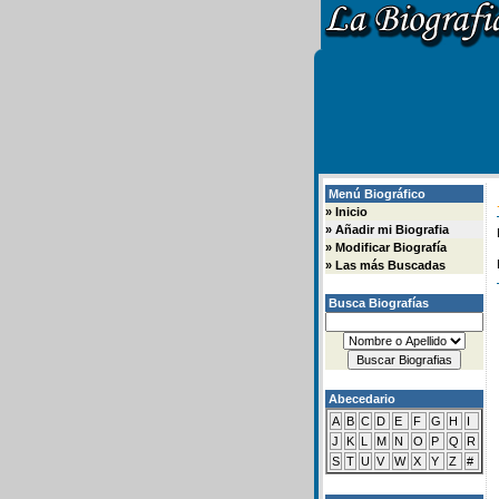
Menú Biográfico
»
Inicio
»
Añadir mi Biografia
»
Modificar Biografía
»
Las más Buscadas
Busca Biografías
Abecedario
A
B
C
D
E
F
G
H
I
J
K
L
M
N
O
P
Q
R
S
T
U
V
W
X
Y
Z
#