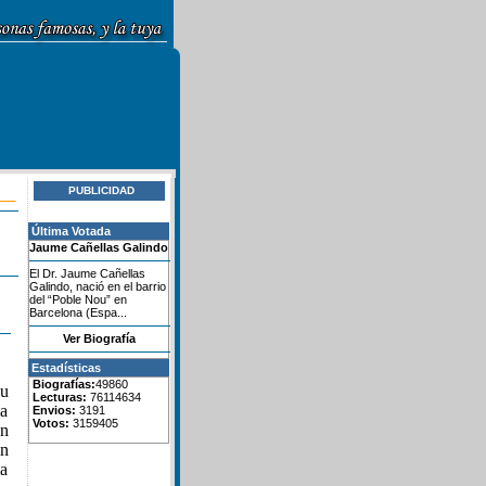
PUBLICIDAD
Última Votada
Jaume Cañellas Galindo
El Dr. Jaume Cañellas
Galindo, nació en el barrio
del “Poble Nou” en
Barcelona (Espa...
Ver Biografía
Estadísticas
Biografías:
49860
su
Lecturas:
76114634
la
Envios:
3191
Votos:
3159405
en
n
ma