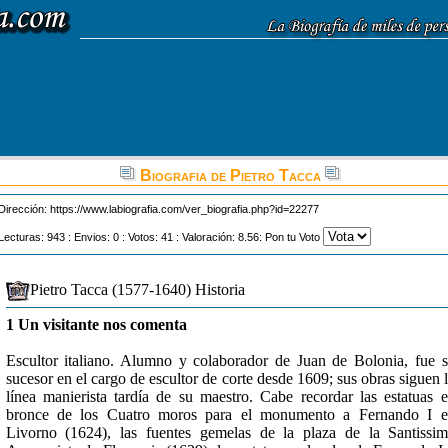
Biografia de Pietro Tacca
Dirección:
https://www.labiografia.com/ver_biografia.php?id=22277
Lecturas: 943 : Envios: 0 : Votos: 41 : Valoración: 8.56: Pon tu Voto
Pietro Tacca (1577-1640) Historia
1 Un visitante nos comenta
Escultor italiano. Alumno y colaborador de Juan de Bolonia, fue 
sucesor en el cargo de escultor de corte desde 1609; sus obras siguen 
línea manierista tardía de su maestro. Cabe recordar las estatuas 
bronce de los Cuatro moros para el monumento a Fernando I e
Livorno (1624), las fuentes gemelas de la plaza de la Santissi