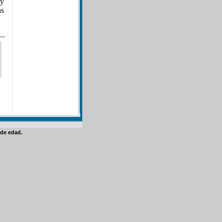
 y
as
de edad.