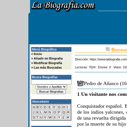
Biograf
Menú Biográfico
»
Inicio
»
Añadir mi Biografia
Dirección:
https://www.labiografia.co
»
Modificar Biografía
Lecturas: 7024 : Envios: 0 : Votos: 31
»
Las más Buscadas
Busca Biografías
Pedro de Añasco (16
1 Un visitante nos com
Abecedario
Conquistador español. E
A
B
C
D
E
F
G
H
I
de los indios yalcones, 
J
K
L
M
N
O
P
Q
R
de una revuelta dirigid
S
T
U
V
W
X
Y
Z
#
por la muerte de su hij