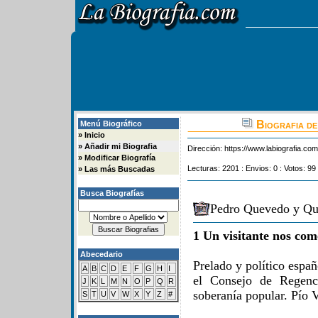
Biografia de
Menú Biográfico
»
Inicio
»
Añadir mi Biografia
Dirección:
https://www.labiografia.co
»
Modificar Biografía
Lecturas: 2201 : Envios: 0 : Votos: 99
»
Las más Buscadas
Busca Biografías
Pedro Quevedo y Qui
1 Un visitante nos com
Abecedario
Prelado y político espa
A
B
C
D
E
F
G
H
I
el Consejo de Regenc
J
K
L
M
N
O
P
Q
R
soberanía popular. Pío 
S
T
U
V
W
X
Y
Z
#