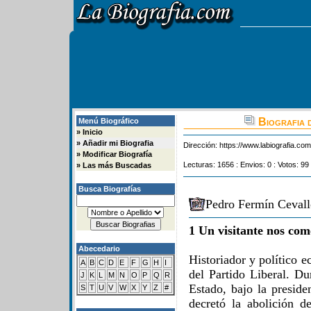
Biografia 
Menú Biográfico
»
Inicio
»
Añadir mi Biografia
Dirección:
https://www.labiografia.co
»
Modificar Biografía
Lecturas: 1656 : Envios: 0 : Votos: 99
»
Las más Buscadas
Busca Biografías
Pedro Fermín Cevall
1 Un visitante nos com
Abecedario
Historiador y político 
A
B
C
D
E
F
G
H
I
del Partido Liberal. Du
J
K
L
M
N
O
P
Q
R
Estado, bajo la preside
S
T
U
V
W
X
Y
Z
#
decretó la abolición d