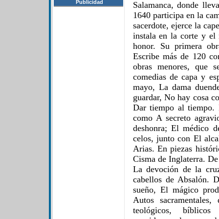
Publicidad
Salamanca, donde llev
1640 participa en la ca
sacerdote, ejerce la ca
instala en la corte y e
honor. Su primera ob
Escribe más de 120 co
obras menores, que se
comedias de capa y es
mayo, La dama duende,
guardar, No hay cosa co
Dar tiempo al tiempo.
como A secreto agravio
deshonra; El médico d
celos, junto con El al
Arias. En piezas histór
Cisma de Inglaterra. De 
La devoción de la cru
cabellos de Absalón. D
sueño, El mágico prod
Autos sacramentales, 
teológicos, bíblico