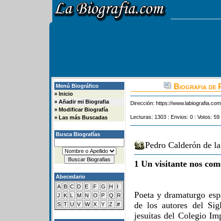
Biografia de 
Menú Biográfico
»
Inicio
»
Añadir mi Biografia
Dirección:
https://www.labiografia.co
»
Modificar Biografía
Lecturas: 1303 : Envios: 0 : Votos: 59
»
Las más Buscadas
Busca Biografías
Pedro Calderón de la
1 Un visitante nos com
Abecedario
A
B
C
D
E
F
G
H
I
Poeta y dramaturgo esp
J
K
L
M
N
O
P
Q
R
de los autores del Si
S
T
U
V
W
X
Y
Z
#
jesuitas del Colegio Im