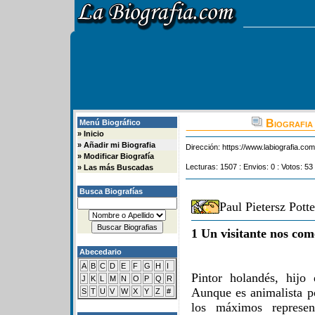
Biografia
Menú Biográfico
»
Inicio
»
Añadir mi Biografia
Dirección:
https://www.labiografia.co
»
Modificar Biografía
Lecturas: 1507 : Envios: 0 : Votos: 53
»
Las más Buscadas
Busca Biografías
Paul Pietersz Pott
1 Un visitante nos com
Abecedario
A
B
C
D
E
F
G
H
I
Pintor holandés, hijo
J
K
L
M
N
O
P
Q
R
Aunque es animalista po
S
T
U
V
W
X
Y
Z
#
los máximos represen