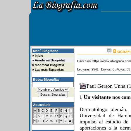
Biografi
Menú Biográfico
»
Inicio
»
Añadir mi Biografia
Dirección:
https://www.labiografia.co
»
Modificar Biografía
Lecturas: 2541 : Envios: 0 : Votos: 85
»
Las más Buscadas
Busca Biografías
Paul Gerson Unna (1
1 Un visitante nos com
Abecedario
Dermatólogo alemán. 
A
B
C
D
E
F
G
H
I
Universidad de Hambu
J
K
L
M
N
O
P
Q
R
impulso al estudio de 
S
T
U
V
W
X
Y
Z
#
aportaciones a la derm