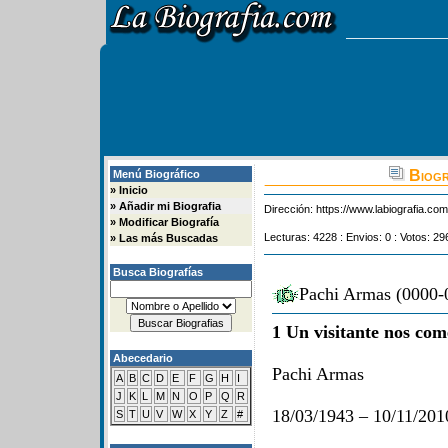
Biogr
Menú Biográfico
»
Inicio
»
Añadir mi Biografia
Dirección:
https://www.labiografia.co
»
Modificar Biografía
Lecturas: 4228 : Envios: 0 : Votos: 29
»
Las más Buscadas
Busca Biografías
Pachi Armas (0000-0
1 Un visitante nos com
Abecedario
Pachi Armas
A
B
C
D
E
F
G
H
I
J
K
L
M
N
O
P
Q
R
18/03/1943 – 10/11/201
S
T
U
V
W
X
Y
Z
#