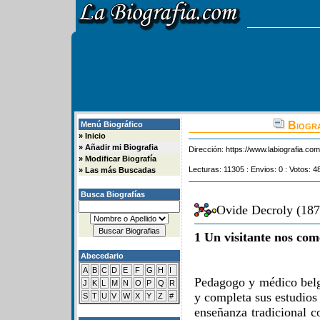
Biogra
Menú Biográfico
»
Inicio
»
Añadir mi Biografia
Dirección:
https://www.labiografia.co
»
Modificar Biografía
Lecturas: 11305 : Envios: 0 : Votos: 4
»
Las más Buscadas
Busca Biografías
Ovide Decroly (187
1 Un visitante nos com
Abecedario
A
B
C
D
E
F
G
H
I
Pedagogo y médico belg
J
K
L
M
N
O
P
Q
R
y completa sus estudios
S
T
U
V
W
X
Y
Z
#
enseñanza tradicional c