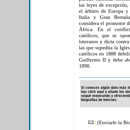
las leyes de excepción
el árbitro de Europa y 
Italia y Gran Bretañ
considera el promotor d
África. En el confli
católicos, que se opo
luteranos y dicta contr
las que supedita la Igle
católicos en 1888 debil
Guillermo II y debe a
1890.
Si conoces algún dato más de
haz click aquí y añade los d
seguir mejorando y ofrecien
biografías de Internet.
[
Enviarle la Bi