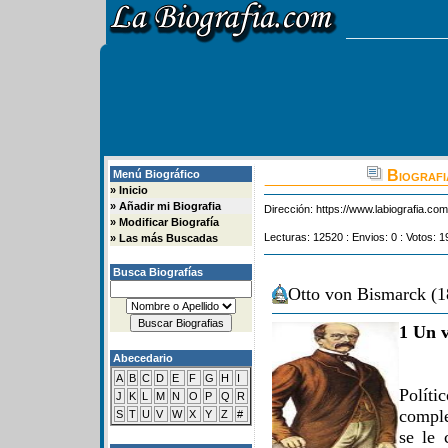
Biografi
Menú Biográfico
»
Inicio
»
Añadir mi Biografia
Dirección:
https://www.labiografia.co
»
Modificar Biografía
Lecturas: 12520 : Envios: 0 : Votos: 1
»
Las más Buscadas
Busca Biografías
Otto von Bismarck (1
1 Un v
Abecedario
A
B
C
D
E
F
G
H
I
Polít
J
K
L
M
N
O
P
Q
R
compl
S
T
U
V
W
X
Y
Z
#
se le 