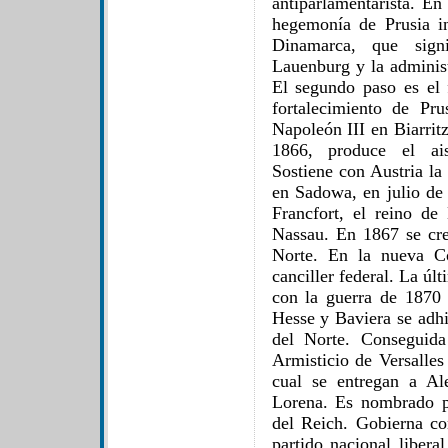
antiparlamentarista. E
hegemonía de Prusia in
Dinamarca, que sign
Lauenburg y la administ
El segundo paso es el 
fortalecimiento de Pru
Napoleón III en Biarritz
1866, produce el ais
Sostiene con Austria la
en Sadowa, en julio de
Francfort, el reino d
Nassau. En 1867 se cr
Norte. En la nueva Co
canciller federal. La úl
con la guerra de 1870
Hesse y Baviera se adh
del Norte. Conseguida 
Armisticio de Versalles
cual se entregan a Al
Lorena. Es nombrado pr
del Reich. Gobierna co
partido nacional libera