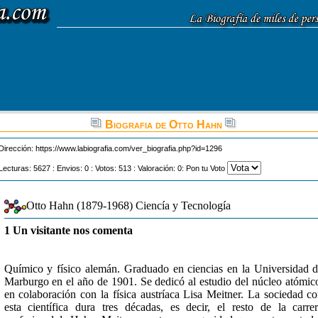
Biografia de Otto Hahn
Dirección:
https://www.labiografia.com/ver_biografia.php?id=1296
Lecturas: 5627 : Envios: 0 : Votos: 513 : Valoración: 0: Pon tu Voto
Otto Hahn (1879-1968) Ciencía y Tecnología
1 Un visitante nos comenta
Químico y físico alemán. Graduado en ciencias en la Universidad 
Marburgo en el año de 1901. Se dedicó al estudio del núcleo atómic
en colaboración con la física austríaca Lisa Meitner. La sociedad c
esta científica dura tres décadas, es decir, el resto de la carre