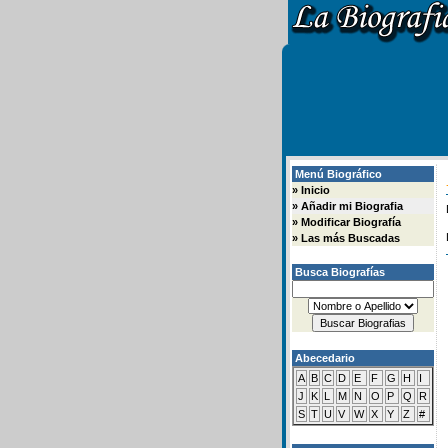
Menú Biográfico
»
Inicio
»
Añadir mi Biografia
»
Modificar Biografía
»
Las más Buscadas
Busca Biografías
Abecedario
A
B
C
D
E
F
G
H
I
J
K
L
M
N
O
P
Q
R
S
T
U
V
W
X
Y
Z
#