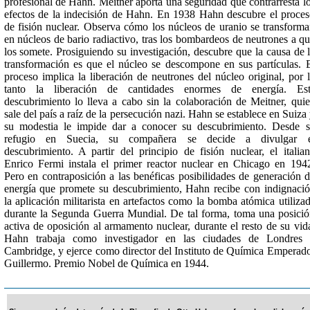
profesional de Hahn. Meitner aporta una seguridad que contrarresta l
efectos de la indecisión de Hahn. En 1938 Hahn descubre el proce
de fisión nuclear. Observa cómo los núcleos de uranio se transform
en núcleos de bario radiactivo, tras los bombardeos de neutrones a q
los somete. Prosiguiendo su investigación, descubre que la causa de 
transformación es que el núcleo se descompone en sus partículas. 
proceso implica la liberación de neutrones del núcleo original, por 
tanto la liberación de cantidades enormes de energía. Est
descubrimiento lo lleva a cabo sin la colaboración de Meitner, qui
sale del país a raíz de la persecución nazi. Hahn se establece en Suiza
su modestia le impide dar a conocer su descubrimiento. Desde 
refugio en Suecia, su compañera se decide a divulgar e
descubrimiento. A partir del principio de fisión nuclear, el italia
Enrico Fermi instala el primer reactor nuclear en Chicago en 194
Pero en contraposición a las benéficas posibilidades de generación 
energía que promete su descubrimiento, Hahn recibe con indignaci
la aplicación militarista en artefactos como la bomba atómica utiliza
durante la Segunda Guerra Mundial. De tal forma, toma una posici
activa de oposición al armamento nuclear, durante el resto de su vid
Hahn trabaja como investigador en las ciudades de Londres 
Cambridge, y ejerce como director del Instituto de Química Emperad
Guillermo. Premio Nobel de Química en 1944.