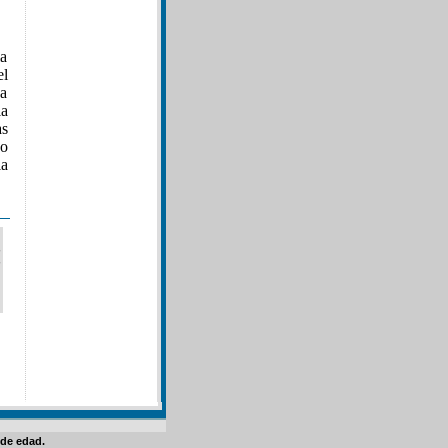
la
el
 a
ia
as
no
a
de edad.