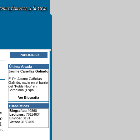
PUBLICIDAD
Última Votada
Jaume Cañellas Galindo
El Dr. Jaume Cañellas
Galindo, nació en el barrio
del “Poble Nou” en
Barcelona (Espa...
Ver Biografía
Estadísticas
Biografías:
49860
 y
Lecturas:
76114634
ro
Envios:
3191
Votos:
3159405
l.
os