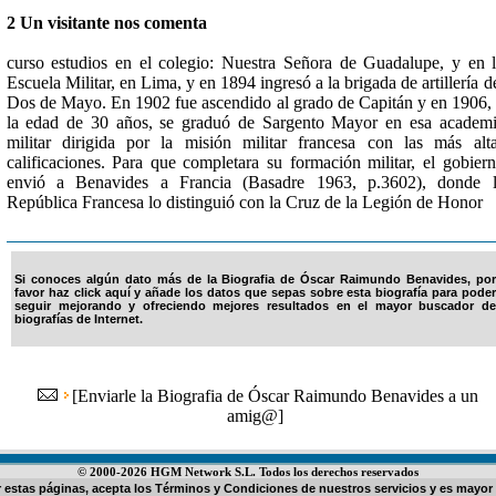
2 Un visitante nos comenta
curso estudios en el colegio: Nuestra Señora de Guadalupe, y en 
Escuela Militar, en Lima, y en 1894 ingresó a la brigada de artillería d
Dos de Mayo. En 1902 fue ascendido al grado de Capitán y en 1906,
la edad de 30 años, se graduó de Sargento Mayor en esa academ
militar dirigida por la misión militar francesa con las más alt
calificaciones. Para que completara su formación militar, el gobier
envió a Benavides a Francia (Basadre 1963, p.3602), donde l
República Francesa lo distinguió con la Cruz de la Legión de Honor
Si conoces algún dato más de la Biografia de Óscar Raimundo Benavides, por
favor haz click aquí y añade los datos que sepas sobre esta biografía para poder
seguir mejorando y ofreciendo mejores resultados en el mayor buscador de
biografías de Internet.
[
Enviarle la Biografia de Óscar Raimundo Benavides a un
amig@
]
© 2000-2026 HGM Network S.L. Todos los derechos reservados
ar estas páginas, acepta los
Términos y Condiciones de nuestros servicios
y es mayor 