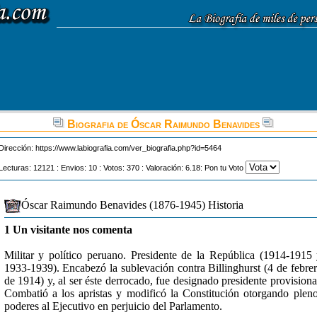
Biografia de Óscar Raimundo Benavides
Dirección:
https://www.labiografia.com/ver_biografia.php?id=5464
Lecturas: 12121 : Envios: 10 : Votos: 370 : Valoración: 6.18: Pon tu Voto
Óscar Raimundo Benavides (1876-1945) Historia
1 Un visitante nos comenta
Militar y político peruano. Presidente de la República (1914-1915
1933-1939). Encabezó la sublevación contra Billinghurst (4 de febre
de 1914) y, al ser éste derrocado, fue designado presidente provisiona
Combatió a los apristas y modificó la Constitución otorgando plen
poderes al Ejecutivo en perjuicio del Parlamento.