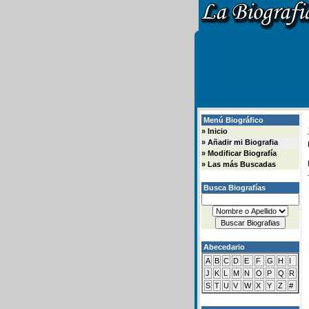
Menú Biográfico
»
Inicio
»
Añadir mi Biografia
»
Modificar Biografía
»
Las más Buscadas
Busca Biografías
Abecedario
A
B
C
D
E
F
G
H
I
J
K
L
M
N
O
P
Q
R
S
T
U
V
W
X
Y
Z
#