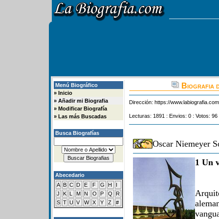
Biografia 
Menú Biográfico
»
Inicio
»
Añadir mi Biografia
Dirección:
https://www.labiografia.co
»
Modificar Biografía
Lecturas: 1891 : Envios: 0 : Votos: 96
»
Las más Buscadas
Busca Biografías
Oscar Niemeyer So
1 Un v
Abecedario
A
B
C
D
E
F
G
H
I
Arqui
J
K
L
M
N
O
P
Q
R
aleman
S
T
U
V
W
X
Y
Z
#
vangu