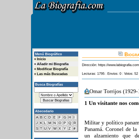
Biogra
Menú Biográfico
»
Inicio
»
Añadir mi Biografia
Dirección:
https://www.labiografia.co
»
Modificar Biografía
Lecturas: 1795 : Envios: 0 : Votos: 52
»
Las más Buscadas
Busca Biografías
Omar Torrijos (1929-
1 Un visitante nos com
Abecedario
A
B
C
D
E
F
G
H
I
Militar y político pana
J
K
L
M
N
O
P
Q
R
Panamá. Coronel de la
S
T
U
V
W
X
Y
Z
#
un alzamiento que de