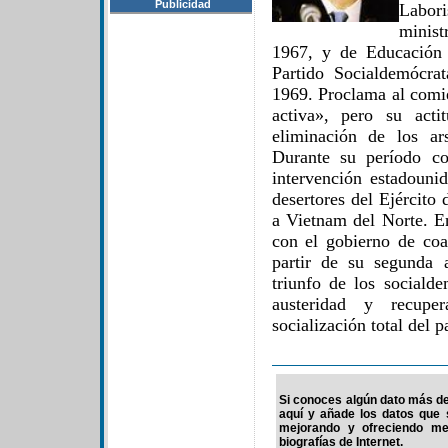
Publicidad
Labor
minis
1967, y de Educación
Partido Socialdemócra
1969. Proclama al comi
activa», pero su acti
eliminación de los ar
Durante su período c
intervención estadouni
desertores del Ejército
a Vietnam del Norte. E
con el gobierno de coal
partir de su segunda 
triunfo de los sociald
austeridad y recup
socialización total del 
Si conoces algún dato más de 
aquí y añade los datos que 
mejorando y ofreciendo me
biografías de Internet.