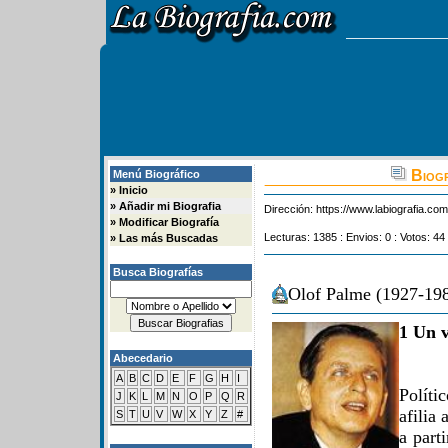
Biogr
Menú Biográfico
»
Inicio
»
Añadir mi Biografia
Dirección:
https://www.labiografia.co
»
Modificar Biografía
Lecturas: 1385 : Envios: 0 : Votos: 44
»
Las más Buscadas
Busca Biografías
Olof Palme (1927-198
1 Un v
Abecedario
A
B
C
D
E
F
G
H
I
Políti
J
K
L
M
N
O
P
Q
R
afilia
S
T
U
V
W
X
Y
Z
#
a part