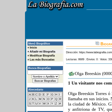
Biogra
Menú Biográfico
»
Inicio
»
Añadir mi Biografia
Dirección:
https://www.labiografia.co
»
Modificar Biografía
Lecturas: 8689 : Envios: 0 : Votos: 33
»
Las más Buscadas
Busca Biografías
Olga Breeskin (0000
1 Un visitante nos com
Abecedario
Olga Breeskin Torres ó l
A
B
C
D
E
F
G
H
I
llamaba en sus inicios.
J
K
L
M
N
O
P
Q
R
la ciudad de México. Gla
S
T
U
V
W
X
Y
Z
#
y anfitriona de TV, qu