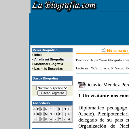
Biografia 
Menú Biográfico
»
Inicio
»
Añadir mi Biografia
Dirección:
https://www.labiografia.co
»
Modificar Biografía
Lecturas: 7605 : Envios: 0 : Votos: 38
»
Las más Buscadas
Busca Biografías
Octavio Méndez Pere
1 Un visitante nos com
Abecedario
Diplomático, pedagogo 
A
B
C
D
E
F
G
H
I
(Coclé). Plenipotenciar
J
K
L
M
N
O
P
Q
R
delegado de su país e
S
T
U
V
W
X
Y
Z
#
Organización de Naci