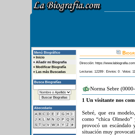
Biogr
Menú Biográfico
»
Inicio
»
Añadir mi Biografia
Dirección:
https://www.labiografia.co
»
Modificar Biografía
Lecturas: 12289 : Envios: 0 : Votos: 1
»
Las más Buscadas
Busca Biografías
Norma Sebre (0000-
1 Un visitante nos com
Abecedario
Sebré, que era modelo,
A
B
C
D
E
F
G
H
I
como “chica Olmedo” y
J
K
L
M
N
O
P
Q
R
provocó un escándalo y
S
T
U
V
W
X
Y
Z
#
situación muy provocati