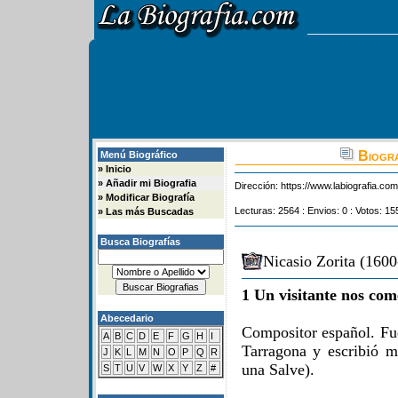
Biogra
Menú Biográfico
»
Inicio
»
Añadir mi Biografia
Dirección:
https://www.labiografia.co
»
Modificar Biografía
Lecturas: 2564 : Envios: 0 : Votos: 15
»
Las más Buscadas
Busca Biografías
Nicasio Zorita (1600
1 Un visitante nos com
Abecedario
Compositor español. Fue
A
B
C
D
E
F
G
H
I
Tarragona y escribió mú
J
K
L
M
N
O
P
Q
R
una Salve).
S
T
U
V
W
X
Y
Z
#