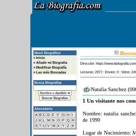
Biograf
Menú Biográfico
»
Inicio
»
Añadir mi Biografia
Dirección:
https://www.labiografia.co
»
Modificar Biografía
Lecturas: 2977 : Envios: 0 : Votos: 24
»
Las más Buscadas
Busca Biografías
Natalia Sanchez (00
1 Un visitante nos com
Abecedario
Nombre: natalia sanch
A
B
C
D
E
F
G
H
I
de 1990
J
K
L
M
N
O
P
Q
R
S
T
U
V
W
X
Y
Z
#
Lugar de Nacimiento: 