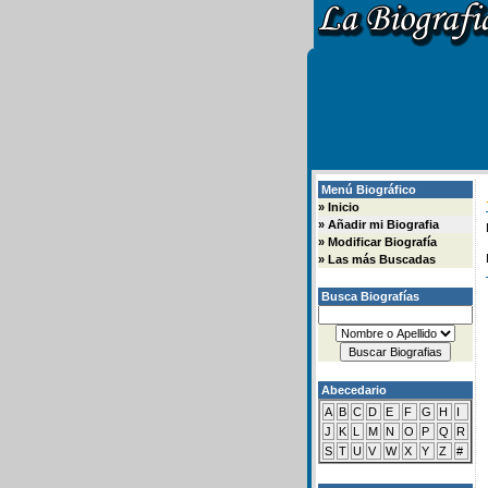
Menú Biográfico
»
Inicio
»
Añadir mi Biografia
»
Modificar Biografía
»
Las más Buscadas
Busca Biografías
Abecedario
A
B
C
D
E
F
G
H
I
J
K
L
M
N
O
P
Q
R
S
T
U
V
W
X
Y
Z
#