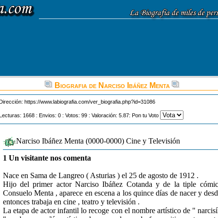
Biografia de Narciso Ibáñez Menta
Dirección:
https://www.labiografia.com/ver_biografia.php?id=31086
Lecturas: 1668 : Envios: 0 : Votos: 99 : Valoración: 5.87: Pon tu Voto
Narciso Ibáñez Menta (0000-0000) Cine y Televisión
1 Un visitante nos comenta
Nace en Sama de Langreo ( Asturias ) el 25 de agosto de 1912 .
Hijo del primer actor Narciso Ibáñez Cotanda y de la tiple cómi
Consuelo Menta , aparece en escena a los quince días de nacer y des
entonces trabaja en cine , teatro y televisión .
La etapa de actor infantil lo recoge con el nombre artístico de " narcis