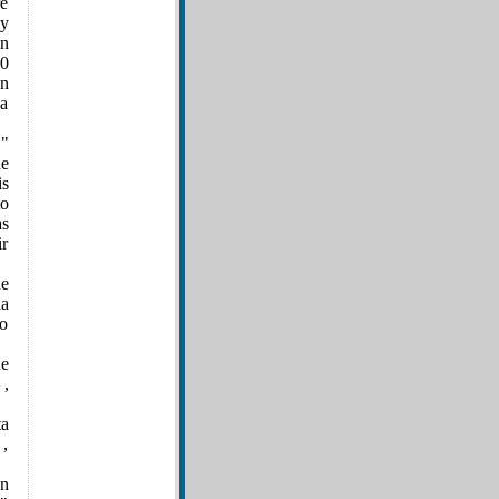
re
 y
en
30
en
 a
 "
de
is
to
s
ir
de
la
do
de
 ,
ta
 ,
ón