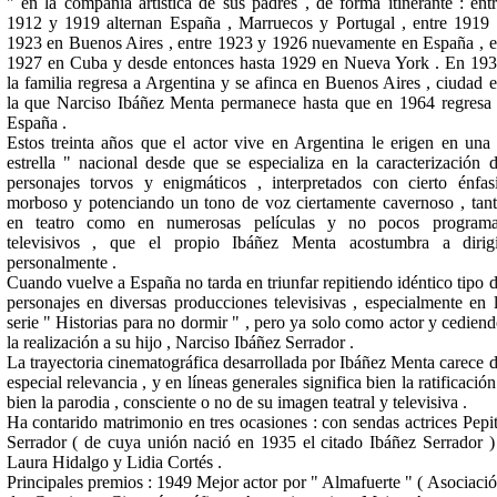
" en la compañía artística de sus padres , de forma itinerante : ent
1912 y 1919 alternan España , Marruecos y Portugal , entre 1919
1923 en Buenos Aires , entre 1923 y 1926 nuevamente en España , 
1927 en Cuba y desde entonces hasta 1929 en Nueva York . En 19
la familia regresa a Argentina y se afinca en Buenos Aires , ciudad 
la que Narciso Ibáñez Menta permanece hasta que en 1964 regresa
España .
Estos treinta años que el actor vive en Argentina le erigen en una
estrella " nacional desde que se especializa en la caracterización 
personajes torvos y enigmáticos , interpretados con cierto énfas
morboso y potenciando un tono de voz ciertamente cavernoso , tan
en teatro como en numerosas películas y no pocos programa
televisivos , que el propio Ibáñez Menta acostumbra a dirig
personalmente .
Cuando vuelve a España no tarda en triunfar repitiendo idéntico tipo 
personajes en diversas producciones televisivas , especialmente en 
serie " Historias para no dormir " , pero ya solo como actor y cedien
la realización a su hijo , Narciso Ibáñez Serrador .
La trayectoria cinematográfica desarrollada por Ibáñez Menta carece 
especial relevancia , y en líneas generales significa bien la ratificación
bien la parodia , consciente o no de su imagen teatral y televisiva .
Ha contarido matrimonio en tres ocasiones : con sendas actrices Pepi
Serrador ( de cuya unión nació en 1935 el citado Ibáñez Serrador )
Laura Hidalgo y Lidia Cortés .
Principales premios : 1949 Mejor actor por " Almafuerte " ( Asociaci