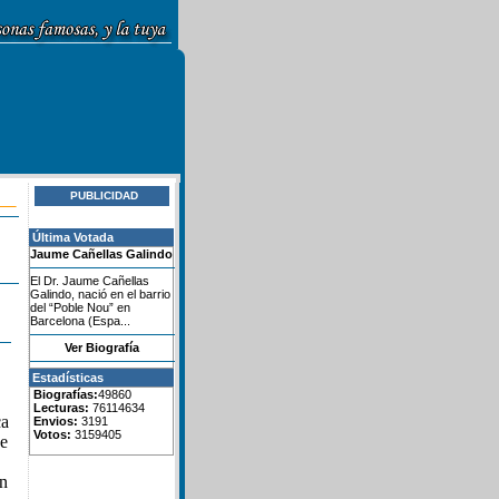
PUBLICIDAD
Última Votada
Jaume Cañellas Galindo
El Dr. Jaume Cañellas
Galindo, nació en el barrio
del “Poble Nou” en
Barcelona (Espa...
Ver Biografía
Estadísticas
Biografías:
49860
Lecturas:
76114634
ca
Envios:
3191
Votos:
3159405
de
ín