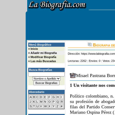
Biografia d
Menú Biográfico
»
Inicio
»
Añadir mi Biografia
Dirección:
https://www.labiografia.co
»
Modificar Biografía
Lecturas: 2262 : Envios: 0 : Votos: 23
»
Las más Buscadas
Busca Biografías
Misael Pastrana Borr
1 Un visitante nos com
Abecedario
Político colombiano, n.
A
B
C
D
E
F
G
H
I
su profesión de abogad
J
K
L
M
N
O
P
Q
R
filas del Partido Conse
S
T
U
V
W
X
Y
Z
#
Mariano Ospina Pérez (1