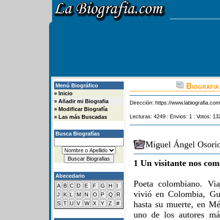
Biografia
Menú Biográfico
»
Inicio
»
Añadir mi Biografia
Dirección:
https://www.labiografia.co
»
Modificar Biografía
Lecturas: 4249 : Envios: 1 : Votos: 13
»
Las más Buscadas
Busca Biografías
Miguel Ángel Osorio
1 Un visitante nos com
Abecedario
Poeta colombiano. Viaj
A
B
C
D
E
F
G
H
I
vivió en Colombia, Gu
J
K
L
M
N
O
P
Q
R
hasta su muerte, en Mé
S
T
U
V
W
X
Y
Z
#
uno de los autores má