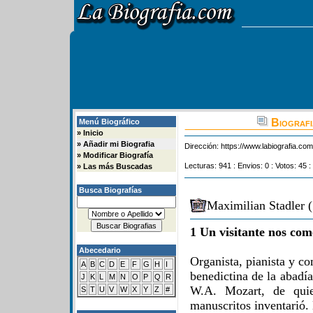
Biografi
Menú Biográfico
»
Inicio
»
Añadir mi Biografia
Dirección:
https://www.labiografia.co
»
Modificar Biografía
Lecturas: 941 : Envios: 0 : Votos: 45 :
»
Las más Buscadas
Busca Biografías
Maximilian Stadler 
1 Un visitante nos com
Abecedario
Organista, pianista y c
A
B
C
D
E
F
G
H
I
benedictina de la abadí
J
K
L
M
N
O
P
Q
R
W.A. Mozart, de quie
S
T
U
V
W
X
Y
Z
#
manuscritos inventarió. 